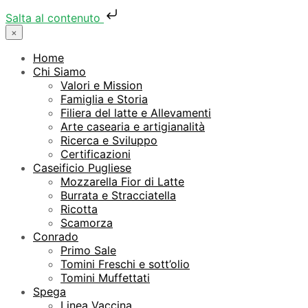
Salta al contenuto
×
Home
Chi Siamo
Valori e Mission
Famiglia e Storia
Filiera del latte e Allevamenti
Arte casearia e artigianalità
Ricerca e Sviluppo
Certificazioni
Caseificio Pugliese
Mozzarella Fior di Latte
Burrata e Stracciatella
Ricotta
Scamorza
Conrado
Primo Sale
Tomini Freschi e sott’olio
Tomini Muffettati
Spega
Linea Vaccina