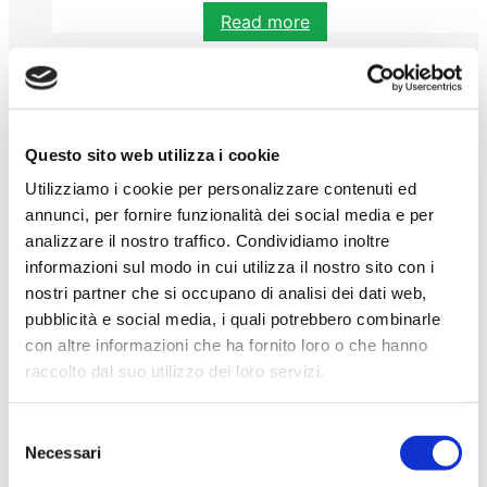
Read more
Questo sito web utilizza i cookie
Utilizziamo i cookie per personalizzare contenuti ed
annunci, per fornire funzionalità dei social media e per
analizzare il nostro traffico. Condividiamo inoltre
informazioni sul modo in cui utilizza il nostro sito con i
nostri partner che si occupano di analisi dei dati web,
pubblicità e social media, i quali potrebbero combinarle
con altre informazioni che ha fornito loro o che hanno
FEDELI ALLA NOSTRA IDENTITÀ, IN COSTANTE
MIGLIORAMENTO PER LA QUALITÀ
raccolto dal suo utilizzo dei loro servizi.
Un'arte casearia dalle radici profonde
Selezione
Necessari
LA NOSTRA AZIENDA
del
consenso