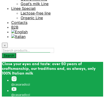
Goat’s milk Line
Linee Speciali
Lactose-free line
Organic Line
Contacts
B2B
×
Close your eyes and taste: over 50 years of
craftsmanship, our traditions and, as always, only
100% Italian milk