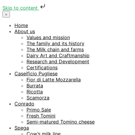
Skip to content
×
Home
About us
Values and mission
The family and its history
The Milk chain and farms
Dairy Art and Craftmanship
Research and Development
Certifications
Caseificio Pugliese
Fior di Latte Mozzarella
Burrata
Ricotta
Scamorza
Conrado
Primo Sale
Fresh Tomini
Semi-matured Tomino cheese
Spega
Cow’s milk line