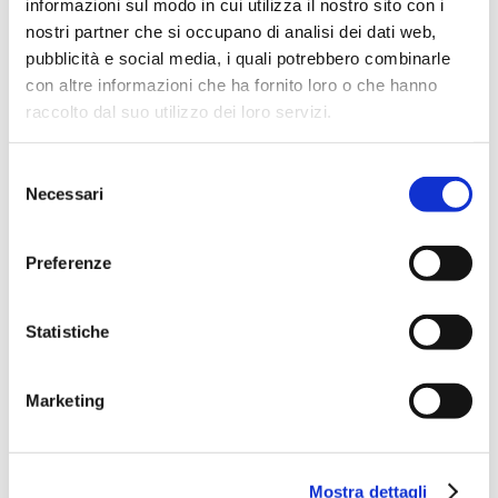
informazioni sul modo in cui utilizza il nostro sito con i
nostri partner che si occupano di analisi dei dati web,
Stracchino – 250g
pubblicità e social media, i quali potrebbero combinarle
con altre informazioni che ha fornito loro o che hanno
raccolto dal suo utilizzo dei loro servizi.
Read more
Selezione
Creamy Stracchino – 100g
Necessari
del
consenso
Preferenze
Read more
Statistiche
Creamy Stracchino – 1kg
Marketing
Read more
CONTACTS
Mostra dettagli