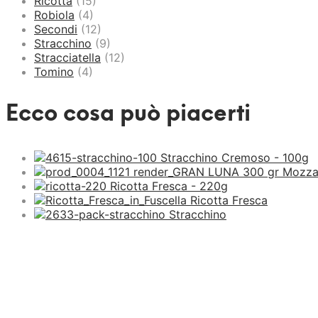
Ricotta
(15)
Robiola
(4)
Secondi
(12)
Stracchino
(9)
Stracciatella
(12)
Tomino
(4)
Ecco cosa può piacerti
Stracchino Cremoso - 100g
Mozzar
Ricotta Fresca - 220g
Ricotta Fresca
Stracchino