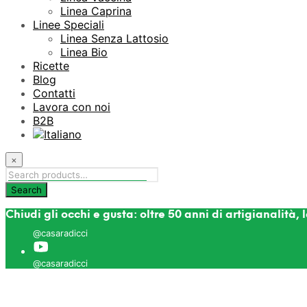
Linea Caprina
Linee Speciali
Linea Senza Lattosio
Linea Bio
Ricette
Blog
Contatti
Lavora con noi
B2B
×
Chiudi gli occhi e gusta: oltre 50 anni di artigianalità, 