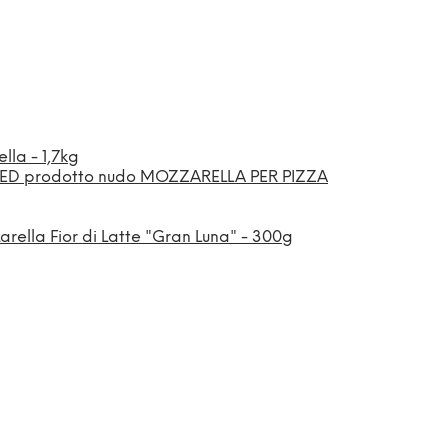
lla - 1,7kg
MOZZARELLA PER PIZZA
rella Fior di Latte "Gran Luna" - 300g
SCOPRI
CASA
RADICCI