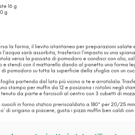
ate 16 g
00 g
rsa la farina, il lievito istantaneo per preparazioni salate
acqua sarà assorbita, trasferisci l’impasto su una spiana
iotola versa la passata di pomodoro e condisci con olio, sa
oro e stendi con il mattarello dando al panetto una forma 
ata di pomodoro su tutta la superficie della sfoglia con un 
oglia partendo dal lato più vicino a te e arrotolala. Trasferi
uno stampo per muffin da 12 e posiziona i rotolini negli stamp
enuto da parte e farciscili al centro con 3 cubetti di mozz
: cuocili in forno statico preriscaldato a 180° per 20/25 min
o’ di origano a piacere; gusta i pizza muffin ben caldi con i 