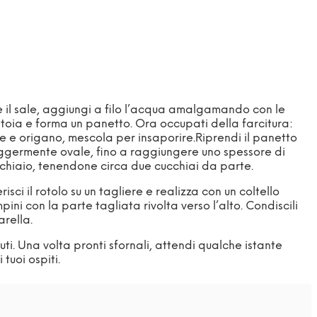
 e il sale, aggiungi a filo l’acqua amalgamando con le
toia e forma un panetto. Ora occupati della farcitura:
le e origano, mescola per insaporire.Riprendi il panetto
leggermente ovale, fino a raggiungere uno spessore di
cucchiaio, tenendone circa due cucchiai da parte.
sci il rotolo su un tagliere e realizza con un coltello
ini con la parte tagliata rivolta verso l’alto. Condiscili
arella.
uti. Una volta pronti sfornali, attendi qualche istante
tuoi ospiti.